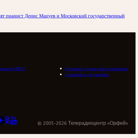
упят пианист Денис Мацуев и Московский государственный
циация (РБА)
Оставить отзыв или пожелание
Сообщить об ошибке
©
2005
-
2026
Телерадиоцентр «Орфей»