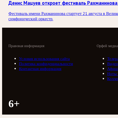
Денис Мацуев откроет фестиваль Рахманинова
Фестиваль имени Рахманинова стартует 21 августа в Вели
симфонический оркестр.
Правовая информация
Орфей медиа
Условия использования сайта
Телер
Политика конфиденциальности
Видео
Контактная информация
Афиш
Ноты
Колле
6+