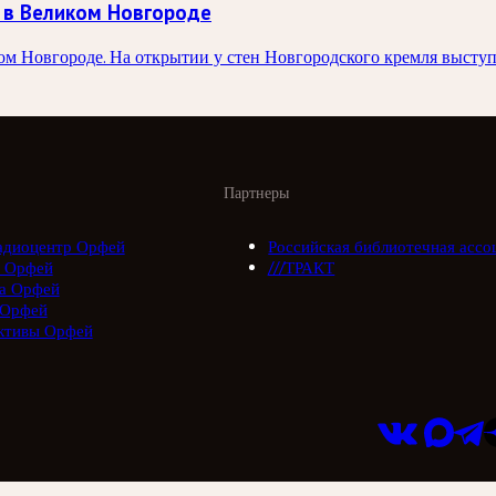
 в Великом Новгороде
ком Новгороде. На открытии у стен Новгородского кремля выст
Партнеры
адиоцентр Орфей
Российская библиотечная ассо
 Орфей
///ТРАКТ
а Орфей
 Орфей
ктивы Орфей