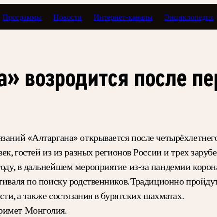
Программы
Новости
Интернет-каналы
Энциклопедия
а» возродится после п
заний «Алтаргана» открывается после четырёхлетнего
ек, гостей из из разных регионов России и трех заруб
оду, в дальнейшем мероприятие из-за пандемии коро
тиваля по поиску родственников. Традиционно пройдут
сти, а также состязания в бурятских шахматах.
римет Монголия.