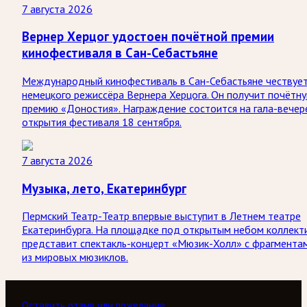
7 августа 2026
Вернер Херцог удостоен почётной премии
кинофестиваля в Сан-Себастьяне
Международный кинофестиваль в Сан-Себастьяне чествуе
немецкого режиссёра Вернера Херцога. Он получит почётн
премию «Доностия». Награждение состоится на гала-вечер
открытия фестиваля 18 сентября.
7 августа 2026
Музыка, лето, Екатеринбург
Пермский Театр-Театр впервые выступит в Летнем театре
Екатеринбурга. На площадке под открытым небом коллект
представит спектакль-концерт «Мюзик-Холл» с фрагмента
из мировых мюзиклов.
Оставить отзыв или пожелание