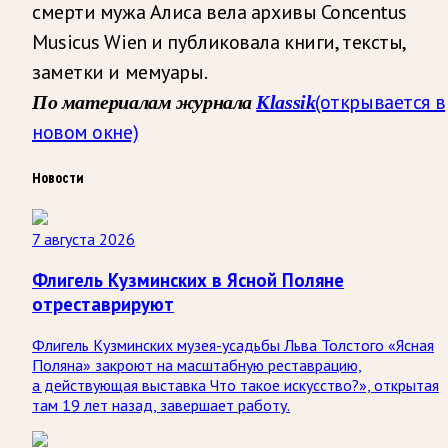
смерти мужа Алиса вела архивы Concentus
Musicus Wien и публиковала книги, тексты,
заметки и мемуары.
(открывается в
По материалам журнала
Кlassik
новом окне)
Новости
7 августа 2026
Флигель Кузминских в Ясной Поляне
отреставрируют
Флигель Кузминских музея-усадьбы Льва Толстого «Ясная
Поляна» закроют на масштабную реставрацию,
а действующая выставка Что такое искусство?», открытая
там 19 лет назад, завершает работу.