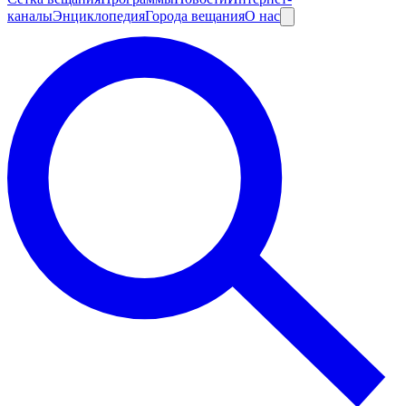
каналы
Энциклопедия
Города вещания
О нас