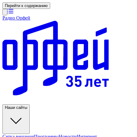
Перейти к содержанию
Радио Орфей
Наши сайты
Сетка вещания
Программы
Новости
Интернет-