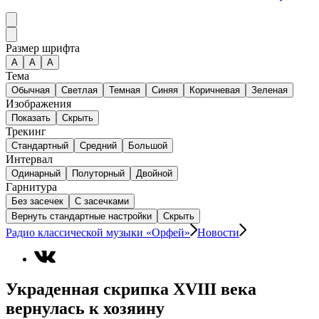
Размер шрифта
А
A
A
Тема
Обычная
Светлая
Темная
Синяя
Коричневая
Зеленая
Изображения
Показать
Скрыть
Трекинг
Стандартный
Средний
Большой
Интервал
Одинарный
Полуторный
Двойной
Гарнитура
Без засечек
С засечками
Вернуть стандартные настройки
Скрыть
Радио классической музыки «Орфей»
Новости
Украденная скрипка XVIII века
вернулась к хозяину