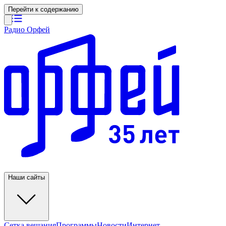
Перейти к содержанию
Радио Орфей
Наши сайты
Сетка вещания
Программы
Новости
Интернет-