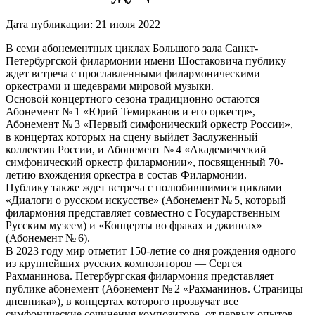
Дата публикации:
21 июля 2022
В семи абонементных циклах Большого зала Санкт-
Петербургской филармонии имени Шостаковича публику
ждет встреча с прославленными филармоническими
оркестрами и шедеврами мировой музыки.
Основой концертного сезона традиционно остаются
Абонемент № 1 «Юрий Темирканов и его оркестр»,
Абонемент № 3 «Первый симфонический оркестр России»,
в концертах которых на сцену выйдет Заслуженный
коллектив России, и Абонемент № 4 «Академический
симфонический оркестр филармонии», посвященный 70-
летию вхождения оркестра в состав Филармонии.
Публику также ждет встреча с полюбившимися циклами
«Диалоги о русском искусстве» (Абонемент № 5, который
филармония представляет совместно с Государственным
Русским музеем) и «Концерты во фраках и джинсах»
(Абонемент № 6).
В 2023 году мир отметит 150-летие со дня рождения одного
из крупнейших русских композиторов — Сергея
Рахманинова. Петербургская филармония представляет
публике абонемент (Абонемент № 2 «Рахманинов. Страницы
дневника»), в концертах которого прозвучат все
симфонические сочинения композитора, от первых опытов