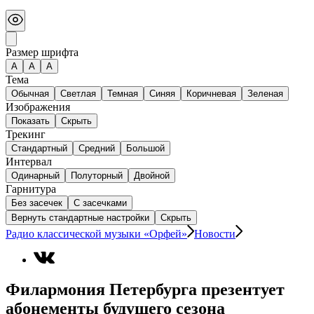
Размер шрифта
А
A
A
Тема
Обычная
Светлая
Темная
Синяя
Коричневая
Зеленая
Изображения
Показать
Скрыть
Трекинг
Стандартный
Средний
Большой
Интервал
Одинарный
Полуторный
Двойной
Гарнитура
Без засечек
С засечками
Вернуть стандартные настройки
Скрыть
Радио классической музыки «Орфей»
Новости
Филармония Петербурга презентует
абонементы будущего сезона