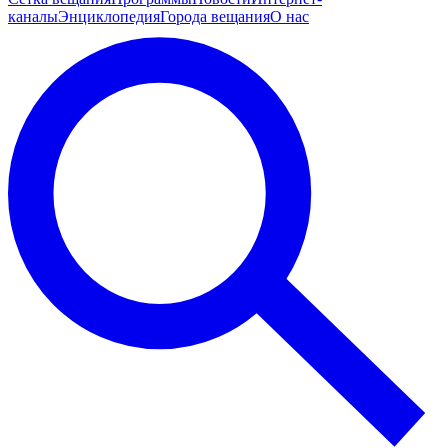
каналы
Энциклопедия
Города вещания
О нас