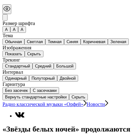
Размер шрифта
А
A
A
Тема
Обычная
Светлая
Темная
Синяя
Коричневая
Зеленая
Изображения
Показать
Скрыть
Трекинг
Стандартный
Средний
Большой
Интервал
Одинарный
Полуторный
Двойной
Гарнитура
Без засечек
С засечками
Вернуть стандартные настройки
Скрыть
Радио классической музыки «Орфей»
Новости
«Звёзды белых ночей» продолжаются