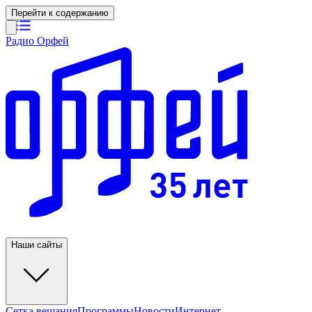
Перейти к содержанию
Радио Орфей
Наши сайты
Сетка вещания
Программы
Новости
Интернет-