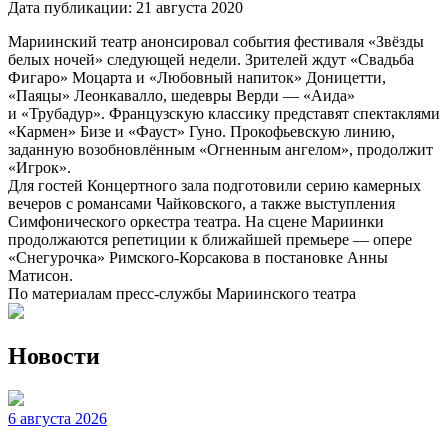
Дата публикации:
21 августа 2020
Мариинский театр анонсировал события фестиваля «Звёзды
белых ночей» следующей недели. Зрителей ждут «Свадьба
Фигаро» Моцарта и «Любовный напиток» Доницетти,
«Паяцы» Леонкавалло, шедевры Верди — «Аида»
и «Трубадур». Французскую классику представят спектаклями
«Кармен» Бизе и «Фауст» Гуно. Прокофьевскую линию,
заданную возобновлённым «Огненным ангелом», продолжит
«Игрок».
Для гостей Концертного зала подготовили серию камерных
вечеров с романсами Чайковского, а также выступления
Симфонического оркестра театра. На сцене Мариинки
продолжаются репетиции к ближайшей премьере — опере
«Снегурочка» Римского-Корсакова в постановке Анны
Матисон.
По материалам пресс-службы Мариинского театра
Новости
6 августа 2026