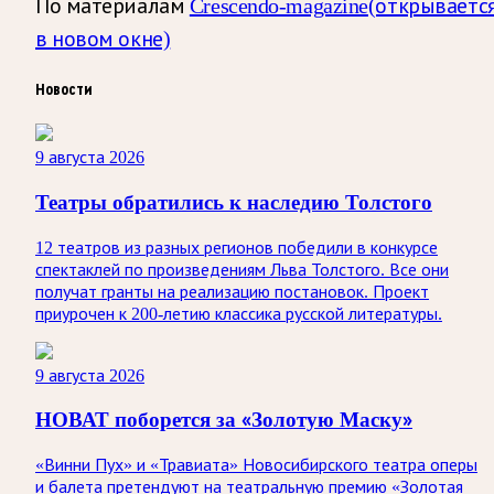
По материалам
Crescendo-magazine
(открываетс
в новом окне)
Новости
9 августа 2026
Театры обратились к наследию Толстого
12 театров из разных регионов победили в конкурсе
спектаклей по произведениям Льва Толстого. Все они
получат гранты на реализацию постановок. Проект
приурочен к 200-летию классика русской литературы.
9 августа 2026
НОВАТ поборется за «Золотую Маску»
«Винни Пух» и «Травиата» Новосибирского театра оперы
и балета претендуют на театральную премию «Золотая