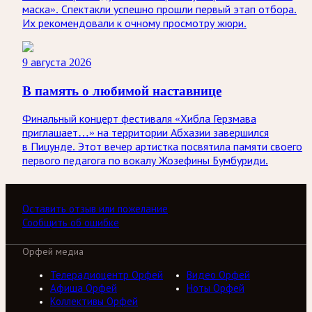
маска». Спектакли успешно прошли первый этап отбора.
Их рекомендовали к очному просмотру жюри.
9 августа 2026
В память о любимой наставнице
Финальный концерт фестиваля «Хибла Герзмава
приглашает…» на территории Абхазии завершился
в Пицунде. Этот вечер артистка посвятила памяти своего
первого педагога по вокалу Жозефины Бумбуриди.
Оставить отзыв или пожелание
Сообщить об ошибке
Орфей медиа
Телерадиоцентр Орфей
Видео Орфей
Афиша Орфей
Ноты Орфей
Коллективы Орфей