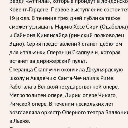
Верди «Аттила», которые пройдут в лондонск
Ковент-Гардене. Первое выступление состоитс
19 июля. В течение трёх дней публика также
сможет услышать Марию Хосе Сири (Одабелла)
и Саймона Кинлисайда (римский полководец
Эцио). Серия представлений станет дебютом
для итальянки Сперанци Скаппуччи, которая
встанет за дирижёрский пульт.
Сперанца Скаппуччи окончила Джульярдскую
школу и Академию Санта-Чечилия в Риме.
Работала в Венской государственной опере,
Метрополитен-опере, Лирик-опере Чикаго,
Римской опере. В течении нескольких лет
возглавляла оркестр Оперного театра Валлони
в Льеже.