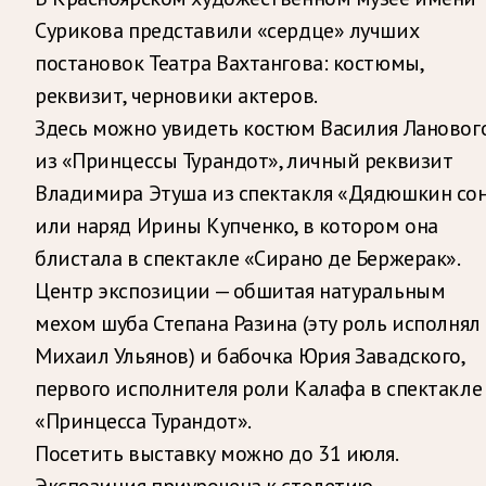
Сурикова представили «сердце» лучших
постановок Театра Вахтангова: костюмы,
реквизит, черновики актеров.
Здесь можно увидеть костюм Василия Лановог
из «Принцессы Турандот», личный реквизит
Владимира Этуша из спектакля «Дядюшкин со
или наряд Ирины Купченко, в котором она
блистала в спектакле «Сирано де Бержерак».
Центр экспозиции — обшитая натуральным
мехом шуба Степана Разина (эту роль исполнял
Михаил Ульянов) и бабочка Юрия Завадского,
первого исполнителя роли Калафа в спектакле
«Принцесса Турандот».
Посетить выставку можно до 31 июля.
Экспозиция приурочена к столетию