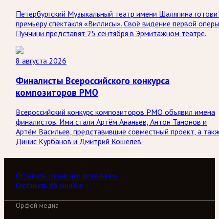
Петербургский Музыкальный театр имени Шаляпина готови
премьеру спектакля «Виллисы». Своё видение первой опер
Пуччини представят 25 сентября в Эрмитажном театре.
8 августа 2026
Финалисты Всероссийского конкурса
композиторов РМО
Всероссийский конкурс композиторов РМО объявил имена
финалистов. Ими стали Артём Ананьев, Антон Танонов и
Артём Васильев, представившие совместный проект, а так
Динис Курбанов и Дмитрий Кошелев.
Оставить отзыв или пожелание
Сообщить об ошибке
Орфей медиа