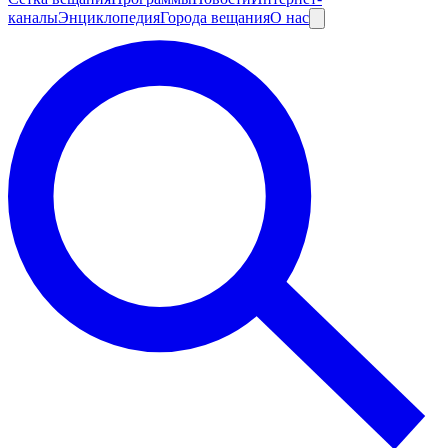
каналы
Энциклопедия
Города вещания
О нас