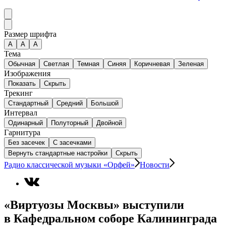
Размер шрифта
А
A
A
Тема
Обычная
Светлая
Темная
Синяя
Коричневая
Зеленая
Изображения
Показать
Скрыть
Трекинг
Стандартный
Средний
Большой
Интервал
Одинарный
Полуторный
Двойной
Гарнитура
Без засечек
С засечками
Вернуть стандартные настройки
Скрыть
Радио классической музыки «Орфей»
Новости
«Виртуозы Москвы» выступили
в Кафедральном соборе Калининграда