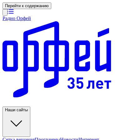
Перейти к содержанию
Радио Орфей
Наши сайты
Сетка вещания
Программы
Новости
Интернет-