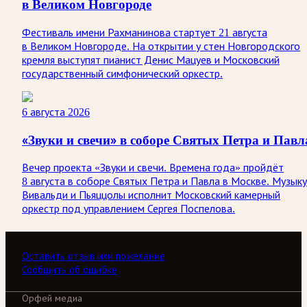
в Великом Новгороде
Фестиваль имени Рахманинова стартует 21 августа
в Великом Новгороде. На открытии у стен Новгородского
кремля выступят пианист Денис Мацуев и Московский
государственный симфонический оркестр.
6 августа 2026
«Звуки и свечи» в соборе Святых Петра и Павл
Вечер проекта «Звуки и свечи. Времена года» пройдёт
8 августа в соборе Святых Петра и Павла в Москве. Музыку
Вивальди и Пьяццолы исполнит Московский камерный
оркестр под управлением Сергея Поспелова.
Оставить отзыв или пожелание
Сообщить об ошибке
Орфей медиа