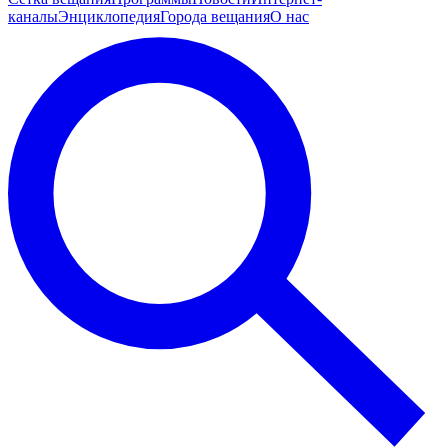
каналы
Энциклопедия
Города вещания
О нас