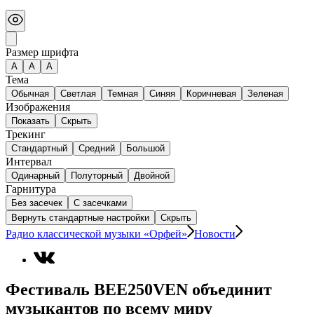
Размер шрифта
А
A
A
Тема
Обычная
Светлая
Темная
Синяя
Коричневая
Зеленая
Изображения
Показать
Скрыть
Трекинг
Стандартный
Средний
Большой
Интервал
Одинарный
Полуторный
Двойной
Гарнитура
Без засечек
С засечками
Вернуть стандартные настройки
Скрыть
Радио классической музыки «Орфей»
Новости
Фестиваль BEE250VEN объединит
музыкантов по всему миру