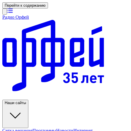
Перейти к содержанию
Радио Орфей
Наши сайты
Сетка вещания
Программы
Новости
Интернет-