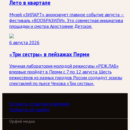
Лето в квартале
Музей «ЗИЛАРТ» анонсирует главное событие августа —
фестиваль «ВООБРАЗИЛИ». Это совместная инициатива
площадки и смотра Архстояние Детское.
6 августа 2026
«Три сестры» в пейзажах Перми
Уличная лаборатория молодой режиссуры «РЕЖ.ЛАБ»
впервые пройдёт в Перми с 7 по 12 августа. Шесть
режиссёров из разных городов России создадут эскизы
спектаклей по пьесе Чехова «Три сестры».
Оставить отзыв или пожелание
Сообщить об ошибке
Орфей медиа