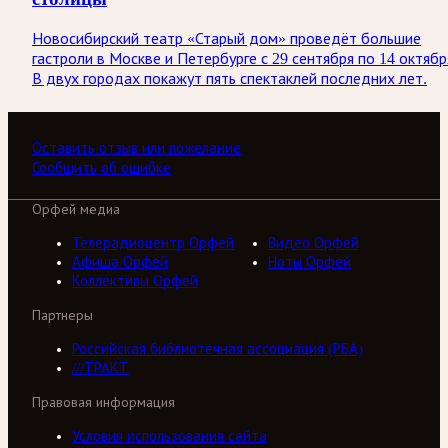
Новосибирский театр «Старый дом» проведёт большие
гастроли в Москве и Петербурге с 29 сентября по 14 октябр
В двух городах покажут пять спектаклей последних лет.
Оставить отзыв или пожелание
Сообщить об ошибке
Орфей медиа
Телерадиоцентр Орфей
Видео Орфей
Афиша Орфей
Ноты Орфей
Коллективы Орфей
Партнеры
Российская библиотечная ассоциация (РБА)
///ТРАКТ
Правовая информация
Условия использования сайта