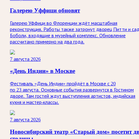
Галерею Уффици обновят
Галерею Уффици во Флоренции ждёт масштабная
реконструкция. Работы также затронут дворец Питти и са
Боболи, входящие в музейный комплекс. Обновление
рассчитано примерно на два года.
7 августа 2026
«День Индии» в Москве
Фестиваль «День Индии» пройдёт в Москве с 20
по 23 августа. Основные события развернутся в Гостином
дворе. Там гостей ждут выступления артистов, индийская
кухня и мастер-классы.
7 августа 2026
Новосибирский театр «Старый дом» посетит д
столицы