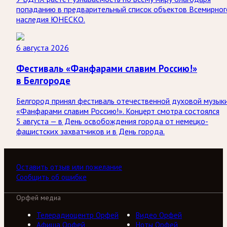
попаданию в предварительный список объектов Всемирног
наследия ЮНЕСКО.
6 августа 2026
Фестиваль «Фанфарами славим Россию!»
в Белгороде
Белгород принял фестиваль отечественной духовой музык
«Фанфарами славим Россию!». Концерт смотра состоялся
5 августа — в День освобождения города от немецко-
фашистских захватчиков и в День города.
Оставить отзыв или пожелание
Сообщить об ошибке
Орфей медиа
Телерадиоцентр Орфей
Видео Орфей
Афиша Орфей
Ноты Орфей