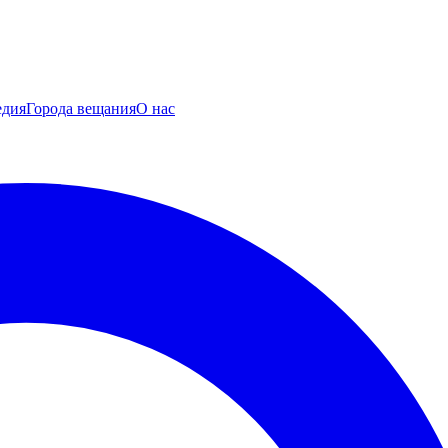
едия
Города вещания
О нас