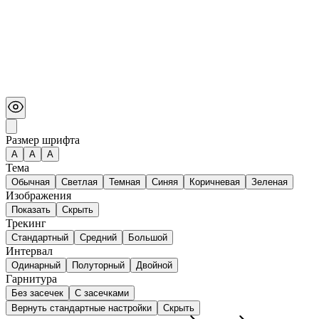
Размер шрифта
А
A
A
Тема
Обычная
Светлая
Темная
Синяя
Коричневая
Зеленая
Изображения
Показать
Скрыть
Трекинг
Стандартный
Средний
Большой
Интервал
Одинарный
Полуторный
Двойной
Гарнитура
Без засечек
С засечками
Вернуть стандартные настройки
Скрыть