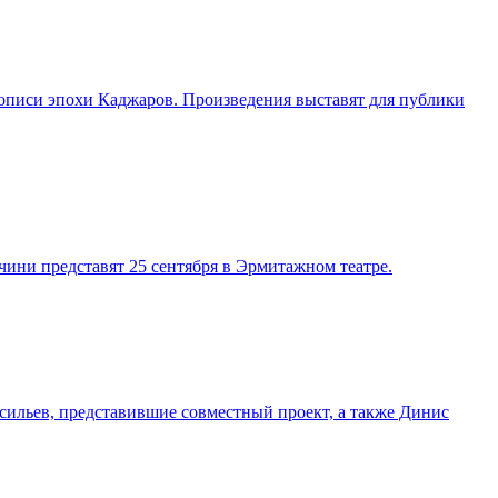
описи эпохи Каджаров. Произведения выставят для публики
ини представят 25 сентября в Эрмитажном театре.
ильев, представившие совместный проект, а также Динис