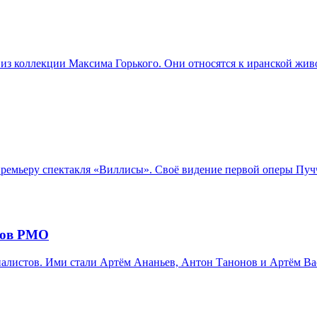
из коллекции Максима Горького. Они относятся к иранской жив
емьеру спектакля «Виллисы». Своё видение первой оперы Пучч
ров РМО
листов. Ими стали Артём Ананьев, Антон Танонов и Артём Вас