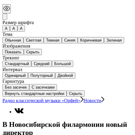
Размер шрифта
А
A
A
Тема
Обычная
Светлая
Темная
Синяя
Коричневая
Зеленая
Изображения
Показать
Скрыть
Трекинг
Стандартный
Средний
Большой
Интервал
Одинарный
Полуторный
Двойной
Гарнитура
Без засечек
С засечками
Вернуть стандартные настройки
Скрыть
Радио классической музыки «Орфей»
Новости
В Новосибирской филармонии новый
директор