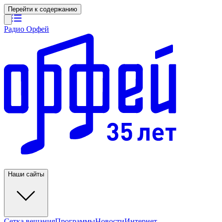
Перейти к содержанию
Радио Орфей
Наши сайты
Сетка вещания
Программы
Новости
Интернет-