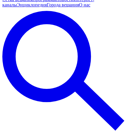
каналы
Энциклопедия
Города вещания
О нас