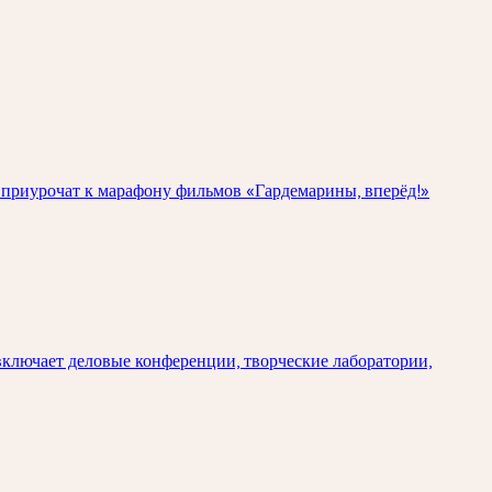
е приурочат к марафону фильмов «Гардемарины, вперёд!»
ключает деловые конференции, творческие лаборатории,