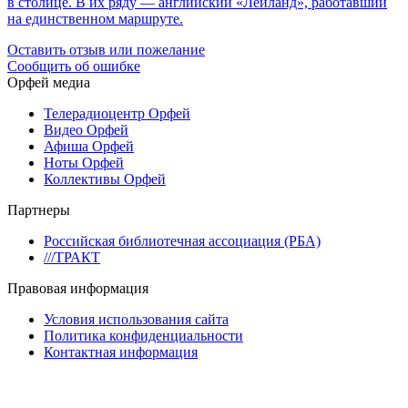
в столице. В их ряду — английский «Лейланд», работавший
на единственном маршруте.
Оставить отзыв или пожелание
Сообщить об ошибке
Орфей медиа
Телерадиоцентр Орфей
Видео Орфей
Афиша Орфей
Ноты Орфей
Коллективы Орфей
Партнеры
Российская библиотечная ассоциация (РБА)
///ТРАКТ
Правовая информация
Условия использования сайта
Политика конфиденциальности
Контактная информация