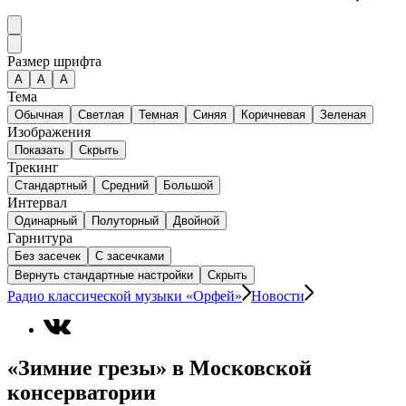
Размер шрифта
А
A
A
Тема
Обычная
Светлая
Темная
Синяя
Коричневая
Зеленая
Изображения
Показать
Скрыть
Трекинг
Стандартный
Средний
Большой
Интервал
Одинарный
Полуторный
Двойной
Гарнитура
Без засечек
С засечками
Вернуть стандартные настройки
Скрыть
Радио классической музыки «Орфей»
Новости
«Зимние грезы» в Московской
консерватории