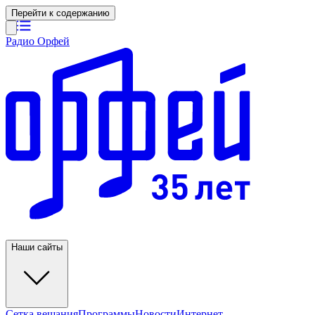
Перейти к содержанию
Радио Орфей
Наши сайты
Сетка вещания
Программы
Новости
Интернет-