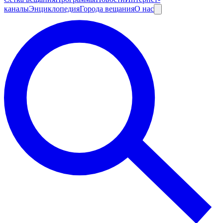
каналы
Энциклопедия
Города вещания
О нас