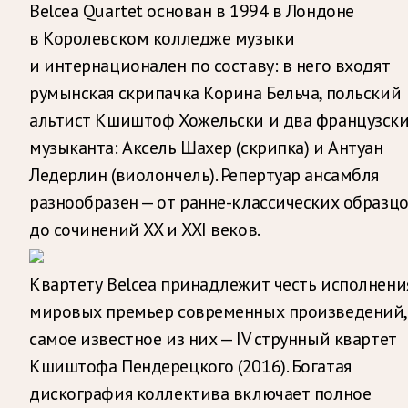
Belcea Quartet основан в 1994 в Лондоне
в Королевском колледже музыки
и интернационален по составу: в него входят
румынская скрипачка Корина Бельча, польский
альтист Кшиштоф Хожельски и два французск
музыканта: Аксель Шахер (скрипка) и Антуан
Ледерлин (виолончель). Репертуар ансамбля
разнообразен — от ранне-классических образц
до сочинений XX и XXI веков.
Квартету Belcea принадлежит честь исполнени
мировых премьер современных произведений,
самое известное из них — IV струнный квартет
Кшиштофа Пендерецкого (2016). Богатая
дискография коллектива включает полное