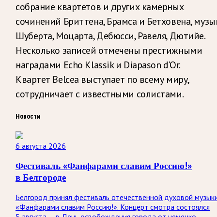
собрание квартетов и других камерных
сочинений Бриттена, Брамса и Бетховена, музы
Шуберта, Моцарта, Дебюсси, Равеля, Дютийе.
Несколько записей отмечены престижными
наградами Echo Klassik и Diapason d’Or.
Квартет Belcea выступает по всему миру,
сотрудничает с известными солистами.
Новости
6 августа 2026
Фестиваль «Фанфарами славим Россию!»
в Белгороде
Белгород принял фестиваль отечественной духовой музык
«Фанфарами славим Россию!». Концерт смотра состоялся
5 августа — в День освобождения города от немецко-