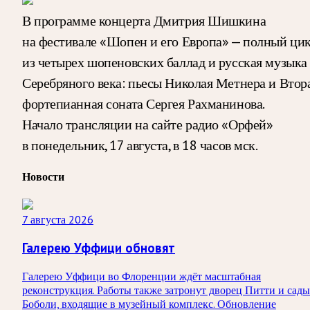
В программе концерта Дмитрия Шишкина
на фестивале «Шопен и его Европа» — полный ци
из четырех шопеновских баллад и русская музыка
Серебряного века: пьесы Николая Метнера и Втор
фортепианная соната Сергея Рахманинова.
Начало трансляции на сайте радио «Орфей»
в понедельник, 17 августа, в 18 часов мск.
Новости
7 августа 2026
Галерею Уффици обновят
Галерею Уффици во Флоренции ждёт масштабная
реконструкция. Работы также затронут дворец Питти и сады
Боболи, входящие в музейный комплекс. Обновление