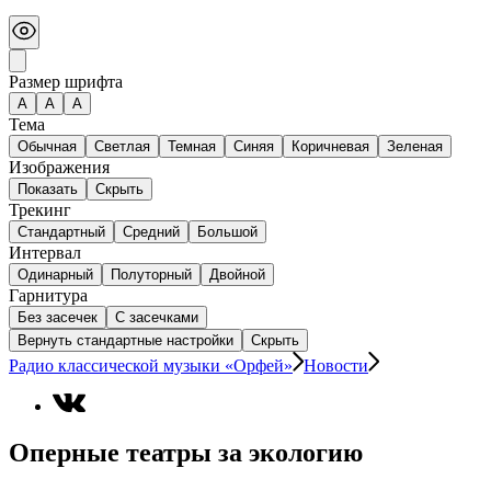
Размер шрифта
А
A
A
Тема
Обычная
Светлая
Темная
Синяя
Коричневая
Зеленая
Изображения
Показать
Скрыть
Трекинг
Стандартный
Средний
Большой
Интервал
Одинарный
Полуторный
Двойной
Гарнитура
Без засечек
С засечками
Вернуть стандартные настройки
Скрыть
Радио классической музыки «Орфей»
Новости
Оперные театры за экологию