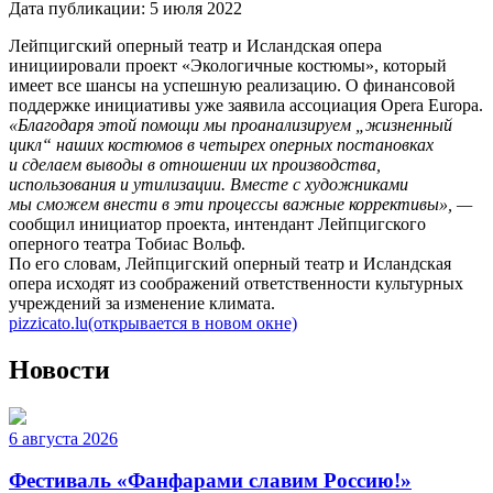
Дата публикации:
5 июля 2022
Лейпцигский оперный театр и Исландская опера
инициировали проект «Экологичные костюмы», который
имеет все шансы на успешную реализацию. О финансовой
поддержке инициативы уже заявила ассоциация Opera Europa.
«Благодаря этой помощи мы проанализируем „жизненный
цикл“ наших костюмов в четырех оперных постановках
и сделаем выводы в отношении их производства,
использования и утилизации. Вместе с художниками
мы сможем внести в эти процессы важные коррективы», —
сообщил инициатор проекта, интендант Лейпцигского
оперного театра Тобиас Вольф.
По его словам, Лейпцигский оперный театр и Исландская
опера исходят из соображений ответственности культурных
учреждений за изменение климата.
pizzicato.lu
(открывается в новом окне)
Новости
6 августа 2026
Фестиваль «Фанфарами славим Россию!»