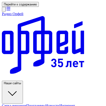
Перейти к содержанию
Радио Орфей
Наши сайты
Сетка вещания
Программы
Новости
Интернет-