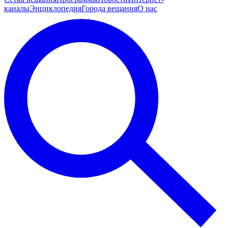
каналы
Энциклопедия
Города вещания
О нас