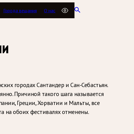
Города вещания
О нас
ии
ских городах Сантандер и Сан-Себастьян.
янно. Причиной такого шага называется
ании, Греции, Хорватии и Мальты, все
та на обоих фестивалях отменены.