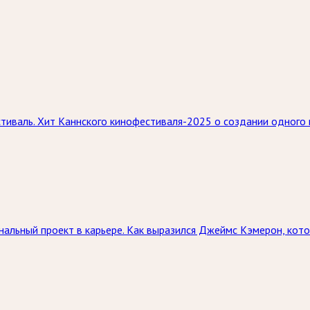
тиваль. Хит Каннского кинофестиваля-2025 о создании одного
альный проект в карьере. Как выразился Джеймс Кэмерон, котор