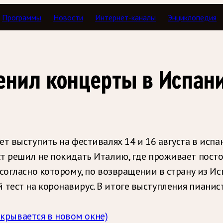
Программы
Новости
Интернет-каналы
Энциклопедия
енил концерты в Испан
т выступить на фестивалях 14 и 16 августа в испан
т решил не покидать Италию, где проживает посто
согласно которому, по возвращении в страну из Исп
ест на коронавирус. В итоге выступления пианис
ткрывается в новом окне)