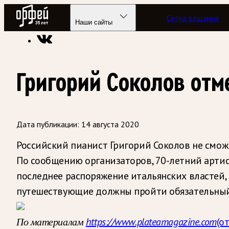
Радио Орфей
Сетка вещания
Радио классической музыки «Орфей»
Новости
Наши сайты
Григорий Соколов отм
Дата публикации:
14 августа 2020
Российский пианист Григорий Соколов не сможе
По сообщению организаторов, 70-летний артис
последнее распоряжение итальянских властей, 
путешествующие должны пройти обязательный т
По материалам
https://www.plateamagazine.com
(о