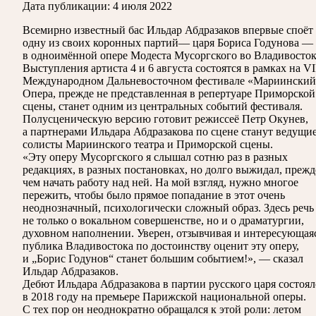
Дата публикации:
4 июля 2022
Всемирно известный бас Ильдар Абдразаков впервые споёт
одну из своих коронных партий— царя Бориса Годунова —
в одноимённой опере Модеста Мусоргского во Владивосток
Выступления артиста 4 и 6 августа состоятся в рамках на VI
Международном Дальневосточном фестивале «Мариинский
Опера, прежде не представленная в репертуаре Приморской
сцены, станет одним из центральных событий фестиваля.
Полусценическую версию готовит режиссеё Петр Окунев,
а партнерами Ильдара Абдразакова по сцене станут ведущи
солисты Мариинского театра и Приморской сцены.
«Эту оперу Мусоргского я слышал сотню раз в разных
редакциях, в разных постановках, но долго выжидал, прежд
чем начать работу над ней. На мой взгляд, нужно многое
пережить, чтобы было прямое попадание в этот очень
неоднозначный, психологически сложный образ. Здесь речь
не только о вокальном совершенстве, но и о драматургии,
духовном наполнении. Уверен, отзывчивая и интересующая
публика Владивостока по достоинству оценит эту оперу,
и „Борис Годунов“ станет большим событием!», — сказал
Ильдар Абдразаков.
Дебют Ильдара Абдразакова в партии русского царя состоял
в 2018 году на премьере Парижской национальной оперы.
С тех пор он неоднократно обращался к этой роли: летом