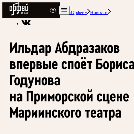
Радио Орфей
Радио классической музыки «Орфей»
Новости
Ильдар Абдразаков
впервые споёт Борис
Годунова
на Приморской сцене
Мариинского театра