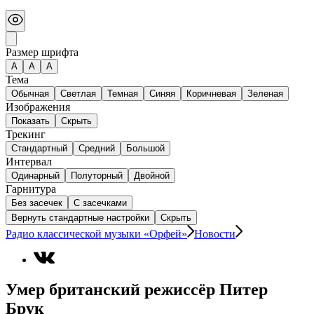
Размер шрифта
А
A
A
Тема
Обычная
Светлая
Темная
Синяя
Коричневая
Зеленая
Изображения
Показать
Скрыть
Трекинг
Стандартный
Средний
Большой
Интервал
Одинарный
Полуторный
Двойной
Гарнитура
Без засечек
С засечками
Вернуть стандартные настройки
Скрыть
Радио классической музыки «Орфей»
Новости
Умер британский режиссёр Питер
Брук