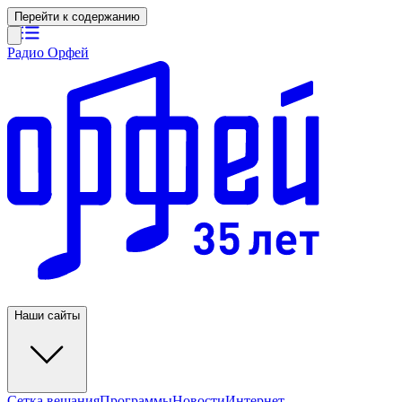
Перейти к содержанию
Радио Орфей
Наши сайты
Сетка вещания
Программы
Новости
Интернет-