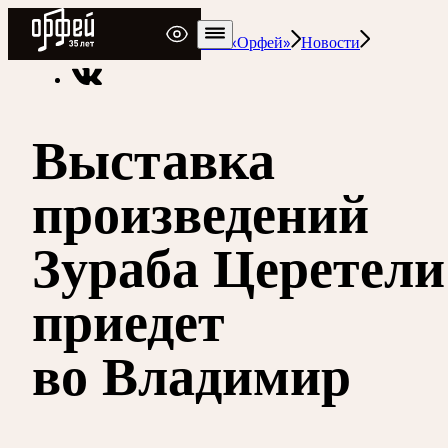
Радио Орфей
Радио классической музыки «Орфей»
Новости
Выставка
произведений
Зураба Церетели
приедет
во Владимир