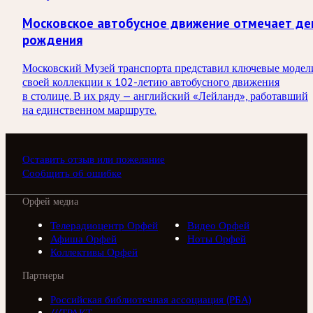
Московское автобусное движение отмечает де
рождения
Московский Музей транспорта представил ключевые модел
своей коллекции к 102-летию автобусного движения
в столице. В их ряду — английский «Лейланд», работавший
на единственном маршруте.
Оставить отзыв или пожелание
Сообщить об ошибке
Орфей медиа
Телерадиоцентр Орфей
Видео Орфей
Афиша Орфей
Ноты Орфей
Коллективы Орфей
Партнеры
Российская библиотечная ассоциация (РБА)
///ТРАКТ