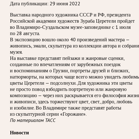
Дата публикации:
29 июня 2022
Выставка народного художника СССР и РФ, президента
Российской академии художеств Зураба Церетели пройдет
во Владимиро-Суздальском музее-заповеднике с 1 июля
по 28 августа.
В экспозицию вошло около 40 произведений мастера —
живопись, эмали, скульптура из коллекции автора и собран
музея.
На выставке представят пейзажи и жанровые сценки,
созданные по впечатлениям от зарубежных поездок
и воспоминаниям о Грузии, портреты друзей и близких,
натюрморты, на которых чаще всего можно увидеть любим
цветы Церетели — подсолнухи. Для художника эти цветы
не просто повод взбодрить портретную или жанровую
композицию — через них раскрывается его философия жизн
и живописи, здесь торжествуют цвет, свет, добро, любовь
и изобилие. Во Владимире также представят работы
из скульптурной серии «Горожане».
По материалам ТАСС
Новости