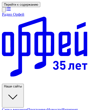
Перейти к содержанию
Радио Орфей
Наши сайты
Сетка вещания
Программы
Новости
Интернет-