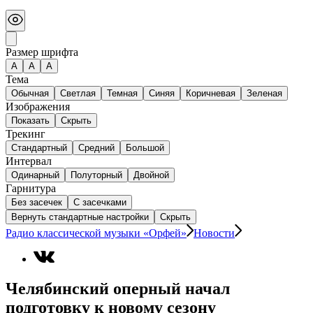
Размер шрифта
А
A
A
Тема
Обычная
Светлая
Темная
Синяя
Коричневая
Зеленая
Изображения
Показать
Скрыть
Трекинг
Стандартный
Средний
Большой
Интервал
Одинарный
Полуторный
Двойной
Гарнитура
Без засечек
С засечками
Вернуть стандартные настройки
Скрыть
Радио классической музыки «Орфей»
Новости
Челябинский оперный начал
подготовку к новому сезону