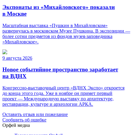
Экспонаты из «Михайловского» показали
в Москве
Масштабная выставка «Пушкин в Михайловском»
развернулась в московском Музее Пушкина. В экспозиции —
более сотни предметов из фондов музея-заповедника
«Михайловское».
9 августа 2026
Новое событийное пространство заработает
на ВДНХ
Конгрессно-выставочный центр «ВДНХ Экспо» откроется
до конца этого года. Уже в ноябре он примет первый
проект — Международную выставку по архитектуре,
реставрации, культуре и археологии АРКА.
Оставить отзыв или пожелание
Сообщить об ошибке
Орфей медиа