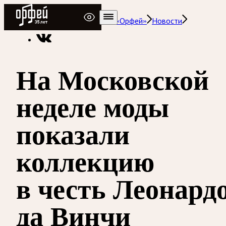
Радио Орфей
Радио классической музыки «Орфей»
Новости
На Московской
неделе моды
показали
коллекцию
в честь Леонард
да Винчи