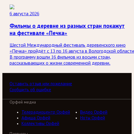
6 августа 2026
Фильмы о деревне из разных стран покажут
на фестивале «Печка»
Шестой Международный фестиваль деревенского кино
«Печка» пройдёт с 13 по 16 августа в Вологодской области
В программу вошли 16 фильмов из восьми стран,
рассказывающих о жизни современной деревни.
Оставить отзыв или пожелание
Сообщить об ошибке
Орфей медиа
Телерадиоцентр Орфей
Видео Орфей
Афиша Орфей
Ноты Орфей
Коллективы Орфей
Партнеры