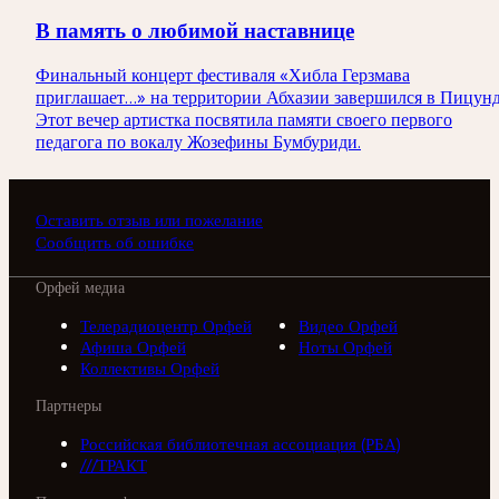
В память о любимой наставнице
Финальный концерт фестиваля «Хибла Герзмава
приглашает…» на территории Абхазии завершился в Пицунд
Этот вечер артистка посвятила памяти своего первого
педагога по вокалу Жозефины Бумбуриди.
Оставить отзыв или пожелание
Сообщить об ошибке
Орфей медиа
Телерадиоцентр Орфей
Видео Орфей
Афиша Орфей
Ноты Орфей
Коллективы Орфей
Партнеры
Российская библиотечная ассоциация (РБА)
///ТРАКТ