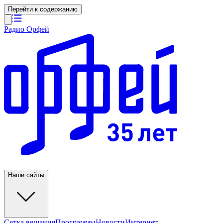
Перейти к содержанию
Радио Орфей
Наши сайты
Сетка вещания
Программы
Новости
Интернет-