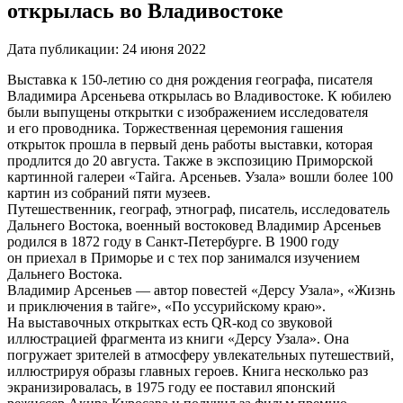
открылась во Владивостоке
Дата публикации:
24 июня 2022
Выставка к 150-летию со дня рождения географа, писателя
Владимира Арсеньева открылась во Владивостоке. К юбилею
были выпущены открытки с изображением исследователя
и его проводника. Торжественная церемония гашения
открыток прошла в первый день работы выставки, которая
продлится до 20 августа. Также в экспозицию Приморской
картинной галереи «Тайга. Арсеньев. Узала» вошли более 100
картин из собраний пяти музеев.
Путешественник, географ, этнограф, писатель, исследователь
Дальнего Востока, военный востоковед Владимир Арсеньев
родился в 1872 году в Санкт-Петербурге. В 1900 году
он приехал в Приморье и с тех пор занимался изучением
Дальнего Востока.
Владимир Арсеньев — автор повестей «Дерсу Узала», «Жизнь
и приключения в тайге», «По уссурийскому краю».
На выставочных открытках есть QR-код со звуковой
иллюстрацией фрагмента из книги «Дерсу Узала». Она
погружает зрителей в атмосферу увлекательных путешествий,
иллюстрируя образы главных героев. Книга несколько раз
экранизировалась, в 1975 году ее поставил японский