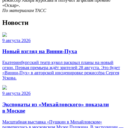
режиссер Акира Куросава и получил за фильм премию
«Оскар».
По материалам ТАСС
Новости
9 августа 2026
Новый взгляд на Винни-Пуха
Екатеринбургский театр кукол раскрыл планы на новый
сезон. Первая премьера ждёт зрителей 28 августа. Это будет
«Винни-Пух» в авторской инсценировке режиссёра Сергея
Ускова.
9 августа 2026
Экспонаты из «Михайловского» показали
в Москве
Масштабная выставка «Пушкин в Михайловском»
развернулась в московском Музее Пушкина. В экспозиции —