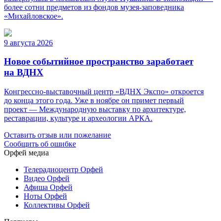
более сотни предметов из фондов музея-заповедника
«Михайловское».
9 августа 2026
Новое событийное пространство заработает
на ВДНХ
Конгрессно-выставочный центр «ВДНХ Экспо» откроется
до конца этого года. Уже в ноябре он примет первый
проект — Международную выставку по архитектуре,
реставрации, культуре и археологии АРКА.
Оставить отзыв или пожелание
Сообщить об ошибке
Орфей медиа
Телерадиоцентр Орфей
Видео Орфей
Афиша Орфей
Ноты Орфей
Коллективы Орфей