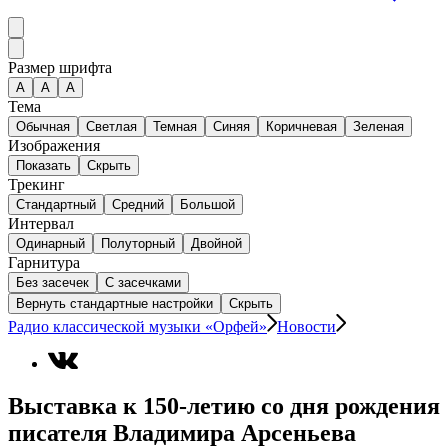
Размер шрифта
А
A
A
Тема
Обычная
Светлая
Темная
Синяя
Коричневая
Зеленая
Изображения
Показать
Скрыть
Трекинг
Стандартный
Средний
Большой
Интервал
Одинарный
Полуторный
Двойной
Гарнитура
Без засечек
С засечками
Вернуть стандартные настройки
Скрыть
Радио классической музыки «Орфей»
Новости
Выставка к 150-летию со дня рождения
писателя Владимира Арсеньева