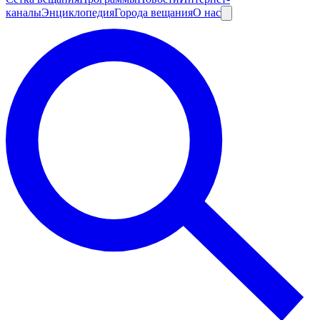
каналы
Энциклопедия
Города вещания
О нас