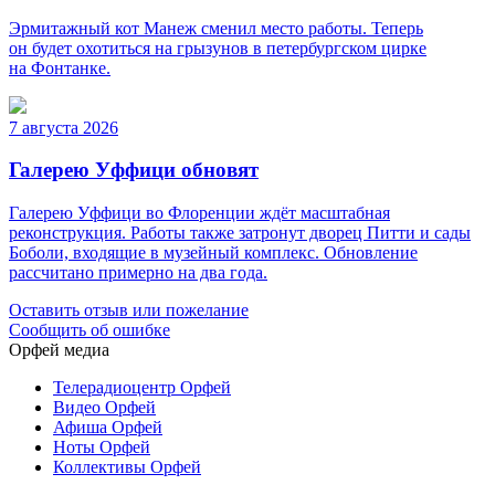
Эрмитажный кот Манеж сменил место работы. Теперь
он будет охотиться на грызунов в петербургском цирке
на Фонтанке.
7 августа 2026
Галерею Уффици обновят
Галерею Уффици во Флоренции ждёт масштабная
реконструкция. Работы также затронут дворец Питти и сады
Боболи, входящие в музейный комплекс. Обновление
рассчитано примерно на два года.
Оставить отзыв или пожелание
Сообщить об ошибке
Орфей медиа
Телерадиоцентр Орфей
Видео Орфей
Афиша Орфей
Ноты Орфей
Коллективы Орфей