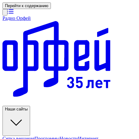
Перейти к содержанию
Радио Орфей
Наши сайты
Сетка вещания
Программы
Новости
Интернет-