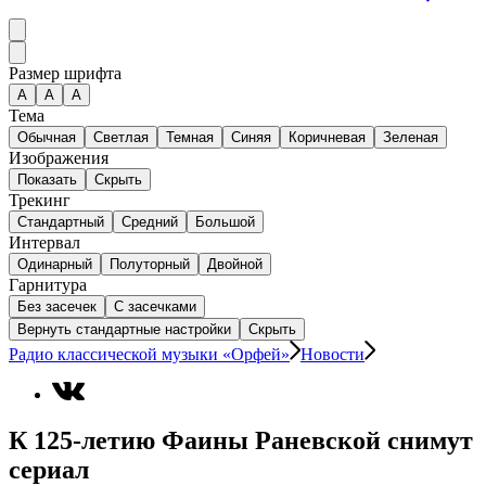
Размер шрифта
А
A
A
Тема
Обычная
Светлая
Темная
Синяя
Коричневая
Зеленая
Изображения
Показать
Скрыть
Трекинг
Стандартный
Средний
Большой
Интервал
Одинарный
Полуторный
Двойной
Гарнитура
Без засечек
С засечками
Вернуть стандартные настройки
Скрыть
Радио классической музыки «Орфей»
Новости
К 125-летию Фаины Раневской снимут
сериал