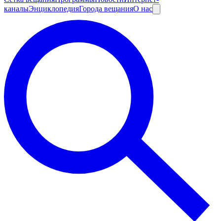
каналы
Энциклопедия
Города вещания
О нас