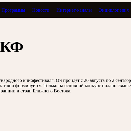
Программы
Новости
Интернет-каналы
Энциклопедия
МКФ
ародного кинофестиваля. Он пройдёт с 26 августа по 2 сентяб
тивно формируется. Только на основной конкурс подано свыше 
ранции и стран Ближнего Востока.