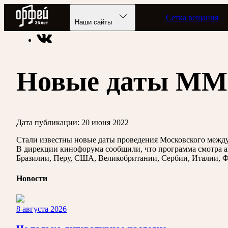
Радио Орфей
Сетка вещания
Радио классической музыки «Орфей»
Новости
Наши сайты
Новые даты М
Дата публикации:
20 июня 2022
Стали известны новые даты проведения Московского междун
В дирекции кинофорума сообщили, что программа смотра ак
Бразилии, Перу, США, Великобритании, Сербии, Италии, Ф
Новости
8 августа 2026