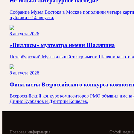
Не только литературное наследие
Собрание Музея Востока в Москве пополнили четыре карти
публики с 14 августа.
8 августа 2026
«Виллисы» музтеатра имени Шаляпина
Петербургский Музыкальный театр имени Шаляпина готовит
8 августа 2026
Финалисты Всероссийского конкурса композ
Всероссийский конкурс композиторов РМО объявил имена ф
Динис Курбанов и Дмитрий Кошелев.
Правовая информация
Орфей медиа