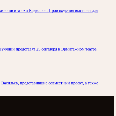
живописи эпохи Каджаров. Произведения выставят для
уччини представят 25 сентября в Эрмитажном театре.
Васильев, представившие совместный проект, а также