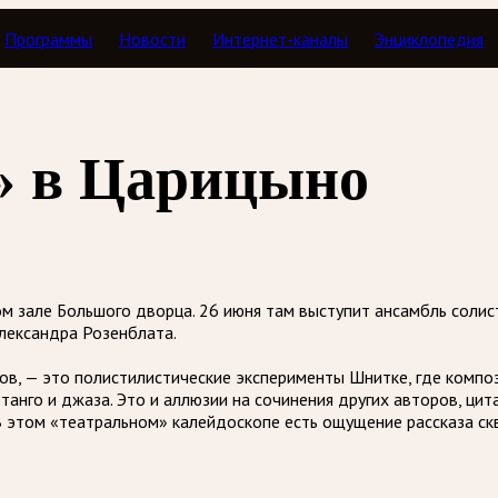
Программы
Новости
Интернет-каналы
Энциклопедия
» в Царицыно
м зале Большого дворца. 26 июня там выступит ансамбль соли
лександра Розенблата.
ов, — это полистилистические эксперименты Шнитке, где композ
танго и джаза. Это и аллюзии на сочинения других авторов, ци
В этом «театральном» калейдоскопе есть ощущение рассказа ск