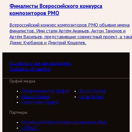
Финалисты Всероссийского конкурса
композиторов РМО
Всероссийский конкурс композиторов РМО объявил имена
финалистов. Ими стали Артём Ананьев, Антон Танонов и
Артём Васильев, представившие совместный проект, а так
Динис Курбанов и Дмитрий Кошелев.
Оставить отзыв или пожелание
Сообщить об ошибке
Орфей медиа
Телерадиоцентр Орфей
Видео Орфей
Афиша Орфей
Ноты Орфей
Коллективы Орфей
Партнеры
Российская библиотечная ассоциация (РБА)
///ТРАКТ