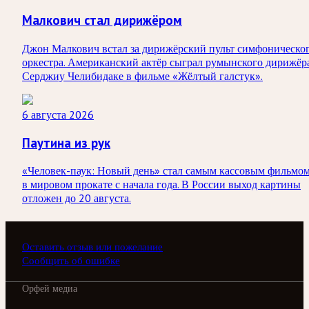
Малкович стал дирижёром
Джон Малкович встал за дирижёрский пульт симфоническо
оркестра. Американский актёр сыграл румынского дирижёр
Серджиу Челибидаке в фильме «Жёлтый галстук».
6 августа 2026
Паутина из рук
«Человек-паук: Новый день» стал самым кассовым фильмо
в мировом прокате с начала года. В России выход картины
отложен до 20 августа.
Оставить отзыв или пожелание
Сообщить об ошибке
Орфей медиа