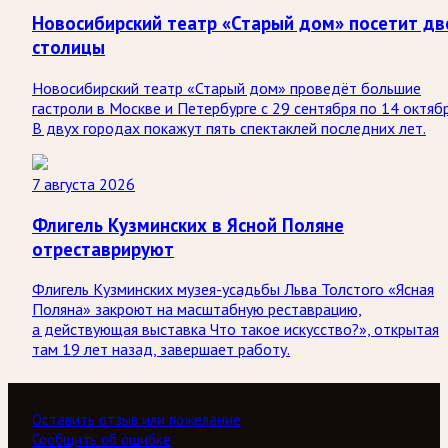
Новосибирский театр «Старый дом» посетит дв
столицы
Новосибирский театр «Старый дом» проведёт большие
гастроли в Москве и Петербурге с 29 сентября по 14 октябр
В двух городах покажут пять спектаклей последних лет.
7 августа 2026
Флигель Кузминских в Ясной Поляне
отреставрируют
Флигель Кузминских музея-усадьбы Льва Толстого «Ясная
Поляна» закроют на масштабную реставрацию,
а действующая выставка Что такое искусство?», открытая
там 19 лет назад, завершает работу.
Оставить отзыв или пожелание
Сообщить об ошибке