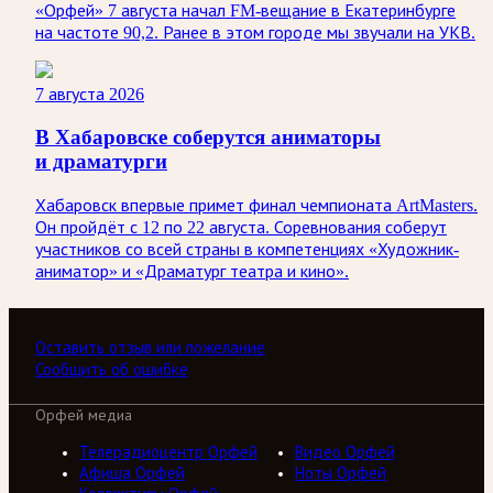
«Орфей» 7 августа начал FM-вещание в Екатеринбурге
на частоте 90,2. Ранее в этом городе мы звучали на УКВ.
7 августа 2026
В Хабаровске соберутся аниматоры
и драматурги
Хабаровск впервые примет финал чемпионата ArtMasters.
Он пройдёт с 12 по 22 августа. Соревнования соберут
участников со всей страны в компетенциях «Художник-
аниматор» и «Драматург театра и кино».
Оставить отзыв или пожелание
Сообщить об ошибке
Орфей медиа
Телерадиоцентр Орфей
Видео Орфей
Афиша Орфей
Ноты Орфей