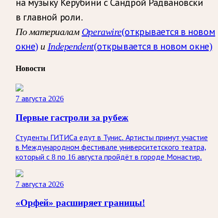
на музыку Керубини с Сандрой Радвановски
в главной роли.
По материалам
Operawire
(открывается в новом
окне)
и
Independent
(открывается в новом окне)
Новости
7 августа 2026
Первые гастроли за рубеж
Студенты ГИТИСа едут в Тунис. Артисты примут участие
в Международном фестивале университетского театра,
который с 8 по 16 августа пройдёт в городе Монастир.
7 августа 2026
«Орфей» расширяет границы!