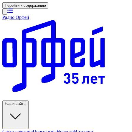
Перейти к содержанию
Радио Орфей
Наши сайты
Сетка вещания
Программы
Новости
Интернет-