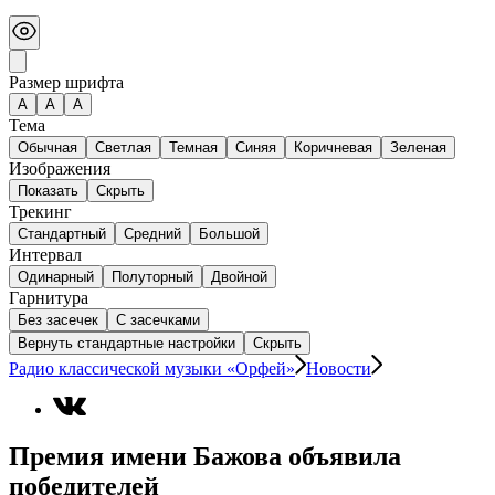
Размер шрифта
А
A
A
Тема
Обычная
Светлая
Темная
Синяя
Коричневая
Зеленая
Изображения
Показать
Скрыть
Трекинг
Стандартный
Средний
Большой
Интервал
Одинарный
Полуторный
Двойной
Гарнитура
Без засечек
С засечками
Вернуть стандартные настройки
Скрыть
Радио классической музыки «Орфей»
Новости
Премия имени Бажова объявила
победителей