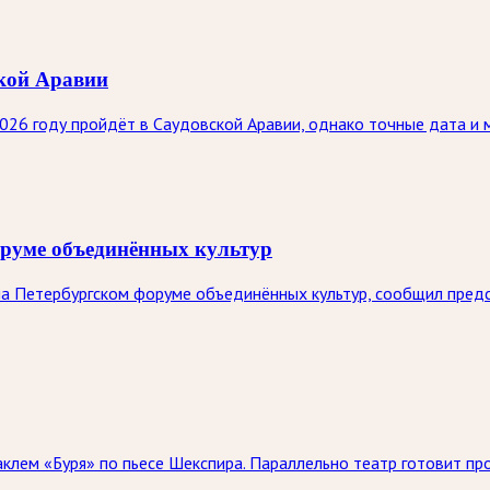
ской Аравии
26 году пройдёт в Саудовской Аравии, однако точные дата и 
оруме объединённых культур
на Петербургском форуме объединённых культур, сообщил пре
аклем «Буря» по пьесе Шекспира. Параллельно театр готовит пр