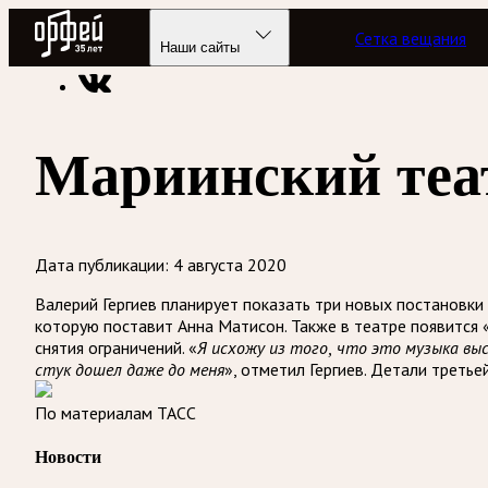
Радио Орфей
Сетка вещания
Радио классической музыки «Орфей»
Новости
Наши сайты
Мариинский теа
Дата публикации:
4 августа 2020
Валерий Гергиев планирует показать три новых постановки
которую поставит Анна Матисон. Также в театре появится
снятия ограничений. «
Я исхожу из того, что это музыка вы
», отметил Гергиев. Детали треть
стук дошел даже до меня
По материалам ТАСС
Новости