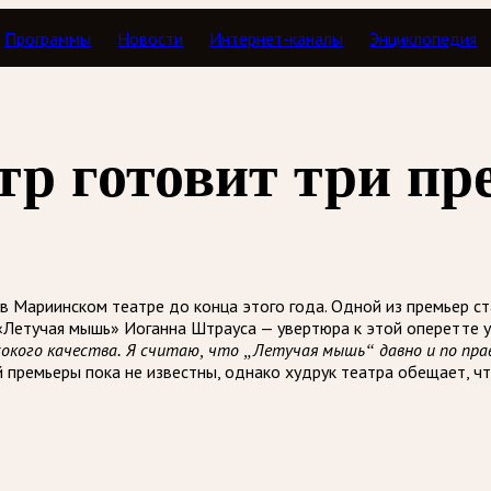
Программы
Новости
Интернет-каналы
Энциклопедия
тр готовит три п
 в Мариинском театре до конца этого года. Одной из премьер с
 «Летучая мышь» Иоганна Штрауса — увертюра к этой оперетте 
сокого качества. Я считаю, что „Летучая мышь“ давно и по пра
ей премьеры пока не известны, однако худрук театра обещает, 