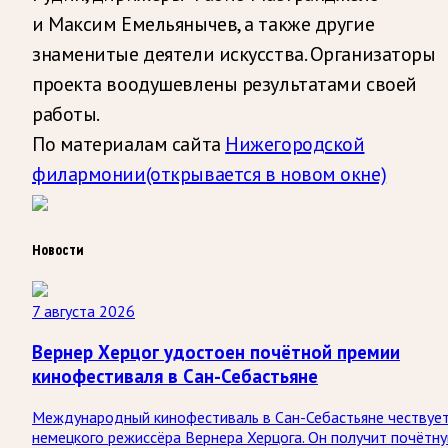
и Максим Емельянычев, а также другие
знаменитые деятели искусства. Организаторы
проекта воодушевлены результатами своей
работы.
По материалам сайта
Нижегородской
филармонии
(открывается в новом окне)
Новости
7 августа 2026
Вернер Херцог удостоен почётной премии
кинофестиваля в Сан-Себастьяне
Международный кинофестиваль в Сан-Себастьяне чествуе
немецкого режиссёра Вернера Херцога. Он получит почётн