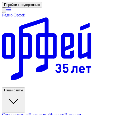
Перейти к содержанию
Радио Орфей
Наши сайты
Сетка вещания
Программы
Новости
Интернет-