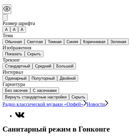
Размер шрифта
А
A
A
Тема
Обычная
Светлая
Темная
Синяя
Коричневая
Зеленая
Изображения
Показать
Скрыть
Трекинг
Стандартный
Средний
Большой
Интервал
Одинарный
Полуторный
Двойной
Гарнитура
Без засечек
С засечками
Вернуть стандартные настройки
Скрыть
Радио классической музыки «Орфей»
Новости
Санитарный режим в Гонконге