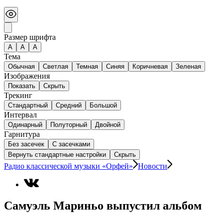
Размер шрифта
А
A
A
Тема
Обычная
Светлая
Темная
Синяя
Коричневая
Зеленая
Изображения
Показать
Скрыть
Трекинг
Стандартный
Средний
Большой
Интервал
Одинарный
Полуторный
Двойной
Гарнитура
Без засечек
С засечками
Вернуть стандартные настройки
Скрыть
Радио классической музыки «Орфей»
Новости
Самуэль Мариньо выпустил альбом