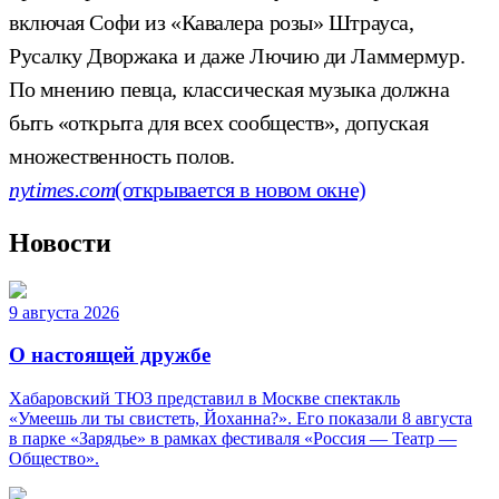
включая Софи из «Кавалера розы» Штрауса,
Русалку Дворжака и даже Лючию ди Ламмермур.
По мнению певца, классическая музыка должна
быть «открыта для всех сообществ», допуская
множественность полов.
nytimes.com
(открывается в новом окне)
Новости
9 августа 2026
О настоящей дружбе
Хабаровский ТЮЗ представил в Москве спектакль
«Умеешь ли ты свистеть, Йоханна?». Его показали 8 августа
в парке «Зарядье» в рамках фестиваля «Россия — Театр —
Общество».