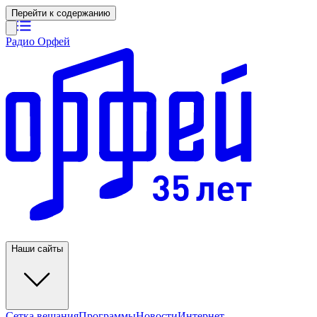
Перейти к содержанию
Радио Орфей
Наши сайты
Сетка вещания
Программы
Новости
Интернет-