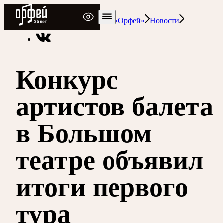
Радио Орфей
Радио классической музыки «Орфей»
Новости
Конкурс
артистов балета
в Большом
театре объявил
итоги первого
тура