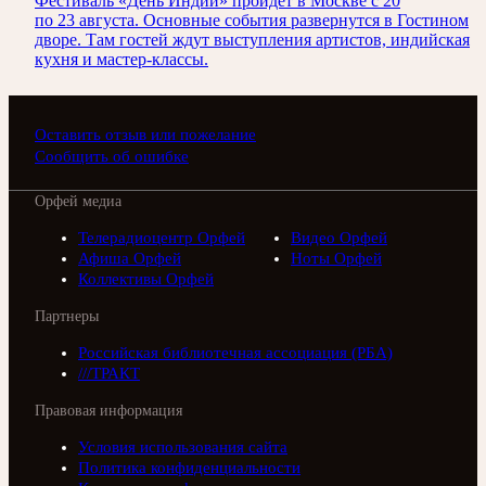
Фестиваль «День Индии» пройдёт в Москве с 20
по 23 августа. Основные события развернутся в Гостином
дворе. Там гостей ждут выступления артистов, индийская
кухня и мастер-классы.
Оставить отзыв или пожелание
Сообщить об ошибке
Орфей медиа
Телерадиоцентр Орфей
Видео Орфей
Афиша Орфей
Ноты Орфей
Коллективы Орфей
Партнеры
Российская библиотечная ассоциация (РБА)
///ТРАКТ
Правовая информация
Условия использования сайта
Политика конфиденциальности