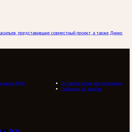
асильев, представившие совместный проект, а также Динис
циация (РБА)
Оставить отзыв или пожелание
Сообщить об ошибке