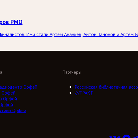
оров РМО
иналистов. Ими стали Артём Ананьев, Антон Танонов и Артём В
а
Партнеры
адиоцентр Орфей
Российская библиотечная ассо
о Орфей
///ТРАКТ
а Орфей
 Орфей
ктивы Орфей