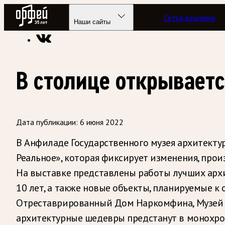
Радио Орфей
Сетка вещания
Радио классической музыки «Орфей»
Новости
Наши сайты
В столице открывает
Дата публикации:
6 июня 2022
В Анфиладе Государственного музея архитект
Реальное», которая фиксирует изменения, прои
На выставке представлены работы лучших архи
10 лет, а также новые объекты, планируемые к
Отреставрированный Дом Наркомфина, Музей ру
архитектурные шедевры предстанут в монохро