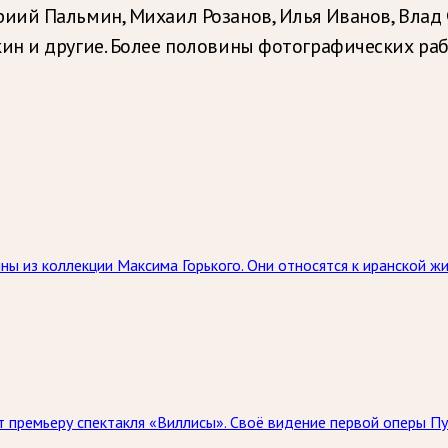
иий Пальмин, Михаил Розанов, Илья Иванов, Влад
н и другие. Более половины фотографических раб
ны из коллекции Максима Горького. Они относятся к иранской 
 премьеру спектакля «Виллисы». Своё видение первой оперы Пу