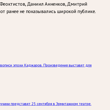
 Феоктистов, Даниил Анненков, Дмитрий
от ранее не показывались широкой публике.
живописи эпохи Каджаров. Произведения выставят для
ччини представят 25 сентября в Эрмитажном театре.