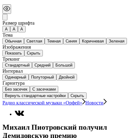
Размер шрифта
А
A
A
Тема
Обычная
Светлая
Темная
Синяя
Коричневая
Зеленая
Изображения
Показать
Скрыть
Трекинг
Стандартный
Средний
Большой
Интервал
Одинарный
Полуторный
Двойной
Гарнитура
Без засечек
С засечками
Вернуть стандартные настройки
Скрыть
Радио классической музыки «Орфей»
Новости
Михаил Пиотровский получил
Демидовскую премию