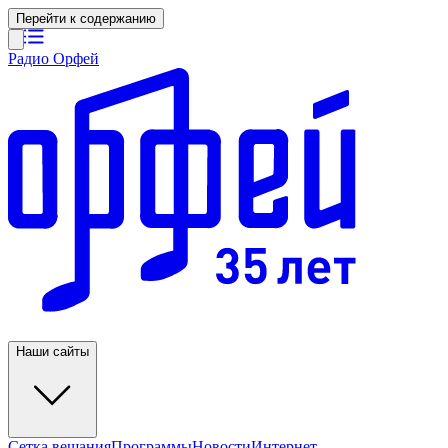
Перейти к содержанию
Радио Орфей
Наши сайты
Сетка вещания
Программы
Новости
Интернет-