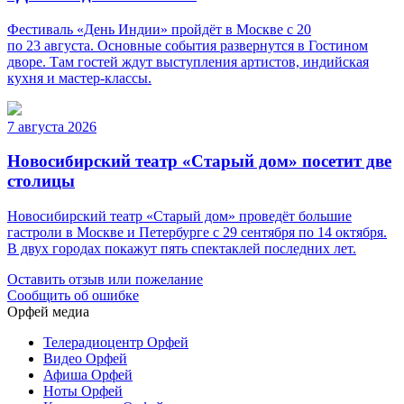
Фестиваль «День Индии» пройдёт в Москве с 20
по 23 августа. Основные события развернутся в Гостином
дворе. Там гостей ждут выступления артистов, индийская
кухня и мастер-классы.
7 августа 2026
Новосибирский театр «Старый дом» посетит две
столицы
Новосибирский театр «Старый дом» проведёт большие
гастроли в Москве и Петербурге с 29 сентября по 14 октября.
В двух городах покажут пять спектаклей последних лет.
Оставить отзыв или пожелание
Сообщить об ошибке
Орфей медиа
Телерадиоцентр Орфей
Видео Орфей
Афиша Орфей
Ноты Орфей