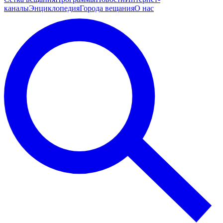
каналы
Энциклопедия
Города вещания
О нас