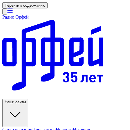
Перейти к содержанию
Радио Орфей
Наши сайты
Сетка вещания
Программы
Новости
Интернет-