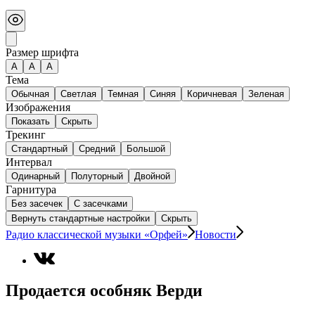
Размер шрифта
А
A
A
Тема
Обычная
Светлая
Темная
Синяя
Коричневая
Зеленая
Изображения
Показать
Скрыть
Трекинг
Стандартный
Средний
Большой
Интервал
Одинарный
Полуторный
Двойной
Гарнитура
Без засечек
С засечками
Вернуть стандартные настройки
Скрыть
Радио классической музыки «Орфей»
Новости
Продается особняк Верди