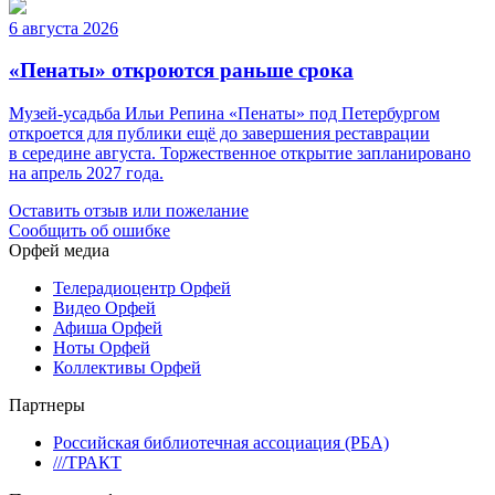
6 августа 2026
«Пенаты» откроются раньше срока
Музей-усадьба Ильи Репина «Пенаты» под Петербургом
откроется для публики ещё до завершения реставрации
в середине августа. Торжественное открытие запланировано
на апрель 2027 года.
Оставить отзыв или пожелание
Сообщить об ошибке
Орфей медиа
Телерадиоцентр Орфей
Видео Орфей
Афиша Орфей
Ноты Орфей
Коллективы Орфей
Партнеры
Российская библиотечная ассоциация (РБА)
///ТРАКТ