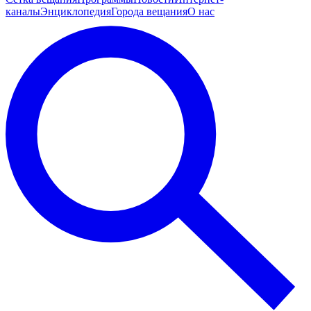
каналы
Энциклопедия
Города вещания
О нас