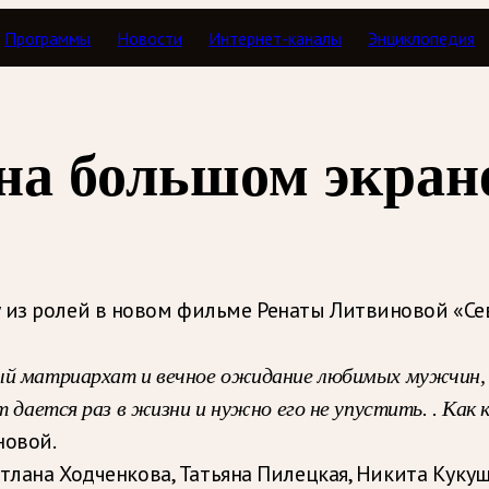
Программы
Новости
Интернет-каналы
Энциклопедия
на большом экран
 из ролей в новом фильме Ренаты Литвиновой «Се
ый матриархат и вечное ожидание любимых мужчин, 
т дается раз в жизни и нужно его не упустить. . Как 
новой.
ветлана Ходченкова, Татьяна Пилецкая, Никита Кук