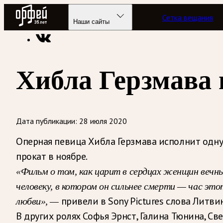
Радио Орфей
Сетка вещания
Радио классической музыки «Орфей»
Новости
Наши сайты
Хибла Герзмава 
Дата публикации:
28 июля 2020
Оперная певица Хибла Герзмава исполнит одну
прокат в ноябре.
«Фильм о том, как царит в сердцах женщин вечн
человеку, в котором он сильнее смерти — час это
привели в Sony Pictures слова Литви
любви», —
В других ролях Софья Эрнст, Галина Тюнина, С