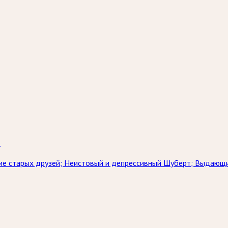
й
е старых друзей; Неистовый и депрессивный Шуберт; Выдающий