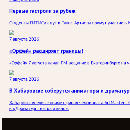
Первые гастроли за рубеж
Студенты ГИТИСа едут в Тунис. Артисты примут участие в 
7 августа 2026
«Орфей» расширяет границы!
«Орфей» 7 августа начал FM-вещание в Екатеринбурге на ча
7 августа 2026
В Хабаровске соберутся аниматоры и драматур
Хабаровск впервые примет финал чемпионата ArtMasters. О
и «Драматург театра и кино».