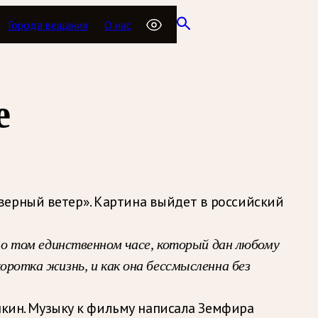
Города вещания
О нас
е
верный ветер». Картина выйдет в российский
о том единственном часе, который дан любому
коротка жизнь, и как она бессмысленна без
ушкин. Музыку к фильму написала Земфира