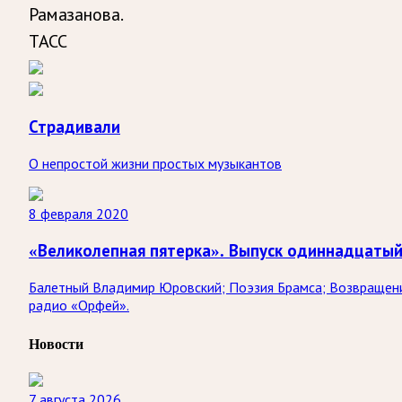
Рамазанова.
ТАСС
Страдивали
О непростой жизни простых музыкантов
8 февраля 2020
«Великолепная пятерка». Выпуск одиннадцаты
Балетный Владимир Юровский; Поэзия Брамса; Возвращени
радио «Орфей».
Новости
7 августа 2026