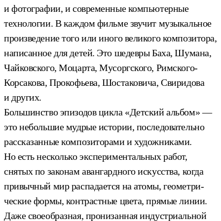
и фотографии, и современные компьютерные
технологии. В каждом фильме звучит музыкальное
произведение того или иного великого композитора,
написанное для детей. Это шедевры Баха, Шумана,
Чайковского, Моцарта, Мусоргского, Римского-
Корсакова, Прокофьева, Шостаковича, Свиридова
и других.
Боль­шинс­тво эпи­зодов цикла «Детский альбом» —
это не­боль­шие муд­рые ис­то­рии, пос­ле­дова­тель­но
рас­ска­зан­ные ком­по­зито­рами и ху­дож­ни­ками.
Но есть нес­коль­ко эк­спе­римен­таль­ных ра­бот,
снятых по за­конам аван­гар­дно­го ис­кусс­тва, ког­да
при­выч­ный мир рас­па­да­ет­ся на ато­мы, ге­омет­ри­
чес­кие фор­мы, кон­трастные цве­та, пря­мые ли­нии.
Да­же сво­еоб­разная, про­низан­ная ин­дус­три­аль­ной