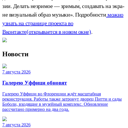
зии. Де­лать нез­ри­мое — зри­мым, соз­да­вать на эк­ра­
не ви­зу­аль­ный об­раз му­зыки». Подробности
можно
узнать на странице проекта во
Вконтакте
(открывается в новом окне)
.
Новости
7 августа 2026
Галерею Уффици обновят
Галерею Уффици во Флоренции ждёт масштабная
реконструкция. Работы также затронут дворец Питти и сады
Боболи, входящие в музейный комплекс. Обновление
рассчитано примерно на два года.
7 августа 2026