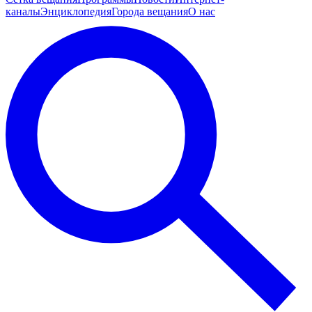
каналы
Энциклопедия
Города вещания
О нас