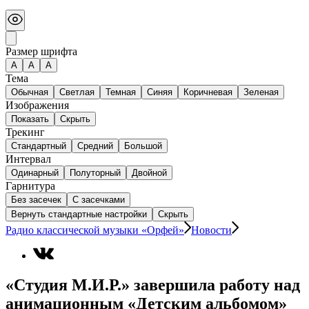
Размер шрифта
А
A
A
Тема
Обычная
Светлая
Темная
Синяя
Коричневая
Зеленая
Изображения
Показать
Скрыть
Трекинг
Стандартный
Средний
Большой
Интервал
Одинарный
Полуторный
Двойной
Гарнитура
Без засечек
С засечками
Вернуть стандартные настройки
Скрыть
Радио классической музыки «Орфей»
Новости
«Студия М.И.Р.» завершила работу над
анимационным «Детским альбомом»