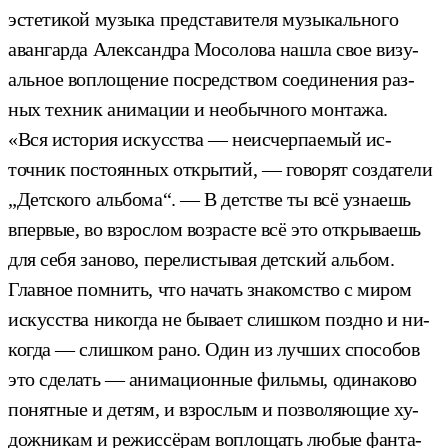
эс­те­тикой му­зыка пред­ста­вите­ля му­зыкаль­но­го
аван­гарда Алек­сан­дра Мо­соло­ва наш­ла свое ви­зу­
аль­ное воп­ло­щение пос­редс­твом со­еди­нения раз­
ных тех­ник ани­мации и не­обыч­но­го мон­та­жа.
«Вся ис­то­рия ис­кусс­тва — не­ис­черпа­емый ис­
точник пос­то­ян­ных от­кры­тий, — говорят создатели
„Детского альбома“. — В детс­тве ты всё уз­на­ешь
впер­вые, во взрос­лом воз­расте всё это от­кры­ва­ешь
для се­бя за­ново, пе­релис­ты­вая дет­ский аль­бом.
Глав­ное пом­нить, что на­чать зна­комс­тво с ми­ром
ис­кусс­тва ни­ког­да не бывает слиш­ком поз­дно и ни­
ког­да — слиш­ком ра­но. Один из луч­ших спо­собов
это сде­лать — ани­маци­он­ные филь­мы, оди­нако­во
по­нят­ные и де­тям, и взрос­лым и поз­во­ля­ющие ху­
дож­ни­кам и ре­жис­сё­рам воп­ло­щать лю­бые фан­та­