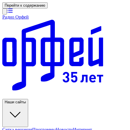
Перейти к содержанию
Радио Орфей
Наши сайты
Сетка вещания
Программы
Новости
Интернет-