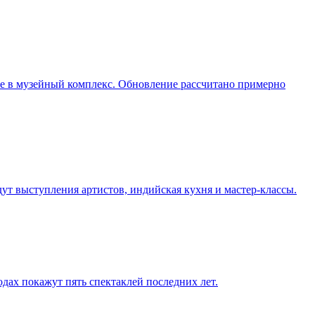
ие в музейный комплекс. Обновление рассчитано примерно
дут выступления артистов, индийская кухня и мастер-классы.
одах покажут пять спектаклей последних лет.