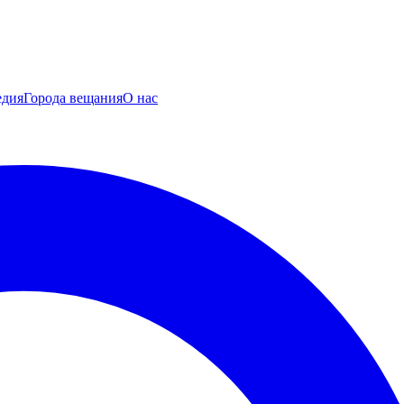
едия
Города вещания
О нас