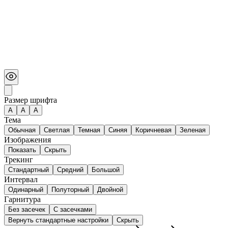
Размер шрифта
А
A
A
Тема
Обычная
Светлая
Темная
Синяя
Коричневая
Зеленая
Изображения
Показать
Скрыть
Трекинг
Стандартный
Средний
Большой
Интервал
Одинарный
Полуторный
Двойной
Гарнитура
Без засечек
С засечками
Вернуть стандартные настройки
Скрыть