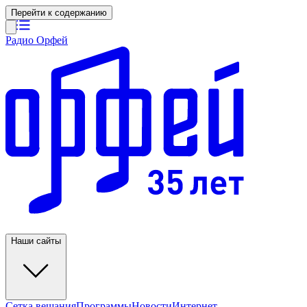
Перейти к содержанию
Радио Орфей
Наши сайты
Сетка вещания
Программы
Новости
Интернет-