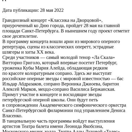
Дата публикации:
28 мая 2022
Грандиозный концерт «Классика на Дворцовой»,
приуроченный ко Дню города, пройдет 28 мая на главной
площади Санкт-Петербурга. В нынешнем году проект отметит
свое десятилетие.
В программу концерта вошли арии из мирового оперного
репертуара, сцены из классических оперетт, эстрадные
шлягеры и хиты XX века.
Среди участников — самый молодой тенор «Ла Скала»
Витторио Григоло, который впервые посетит Петербург,
уроженка Кубы Мария Алейда, обладающая редким
по красоте колоратурным сопрано. Здесь же выступят
российские оперные звезды с мировой известностью — бас
Ильдар Абдразаков, сопрано Вероника Джиоева, баритон
Алексей Марков, меццо-сопрано Василиса Бержанская.
Примут участие в концерте и восходящие звезды
петербургской оперной школы. Они будут петь
в сопровождении Академического симфонического оркестра
Санкт-Петербургской филармонии под управлением Дениса
Власенко.
В танцевальную часть программы войдут выступления
артистов Театра балета имени Леонида Якобсона,
Московского мюзик-холла, Театра Аллы Духовой «Тодес».