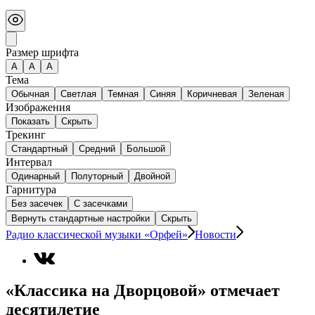
Размер шрифта
А
A
A
Тема
Обычная
Светлая
Темная
Синяя
Коричневая
Зеленая
Изображения
Показать
Скрыть
Трекинг
Стандартный
Средний
Большой
Интервал
Одинарный
Полуторный
Двойной
Гарнитура
Без засечек
С засечками
Вернуть стандартные настройки
Скрыть
Радио классической музыки «Орфей»
Новости
«Классика на Дворцовой» отмечает
десятилетие