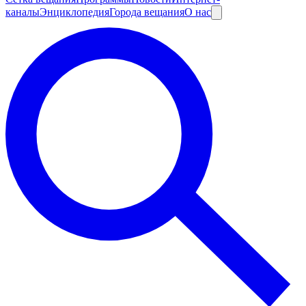
каналы
Энциклопедия
Города вещания
О нас