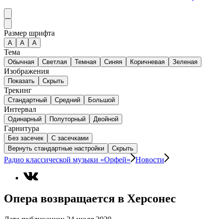
Размер шрифта
А
A
A
Тема
Обычная
Светлая
Темная
Синяя
Коричневая
Зеленая
Изображения
Показать
Скрыть
Трекинг
Стандартный
Средний
Большой
Интервал
Одинарный
Полуторный
Двойной
Гарнитура
Без засечек
С засечками
Вернуть стандартные настройки
Скрыть
Радио классической музыки «Орфей»
Новости
Опера возвращается в Херсонес