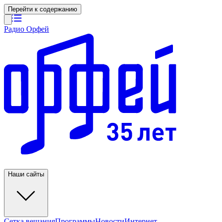
Перейти к содержанию
Радио Орфей
Наши сайты
Сетка вещания
Программы
Новости
Интернет-