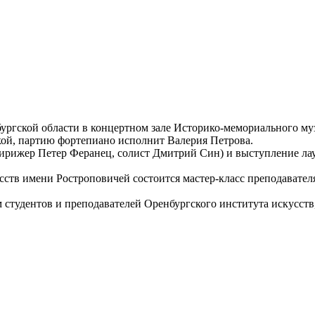
бургской области в концертном зале Историко-мемориального м
ой, партию фортепиано исполнит Валерия Петрова.
(дирижер Петер Феранец, солист Дмитрий Син) и выступление л
усств имени Ростроповичей состоится мастер-класс преподавате
 студентов и преподавателей Оренбургского института искусст