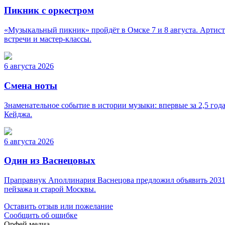
Пикник с оркестром
«Музыкальный пикник» пройдёт в Омске 7 и 8 августа. Артист
встречи и мастер-классы.
6 августа 2026
Смена ноты
Знаменательное событие в истории музыки: впервые за 2,5 го
Кейджа.
6 августа 2026
Один из Васнецовых
Праправнук Аполлинария Васнецова предложил объявить 2031 г
пейзажа и старой Москвы.
Оставить отзыв или пожелание
Сообщить об ошибке
Орфей медиа