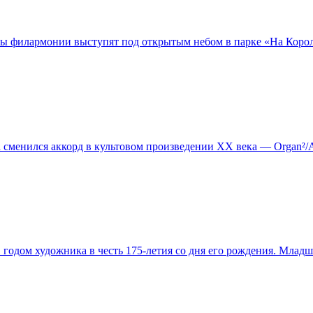
ы филармонии выступят под открытым небом в парке «На Королё
да сменился аккорд в культовом произведении XX века — Organ
одом художника в честь 175-летия со дня его рождения. Младш