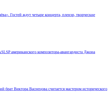
ва». Гостей ждут четыре концерта, пленэр, творческие
²/ASLSP американского композитора-авангардиста Джона
ий брат Виктора Васнецова считается мастером исторического