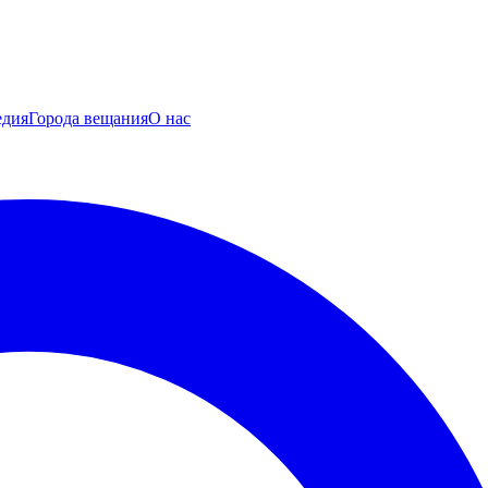
едия
Города вещания
О нас