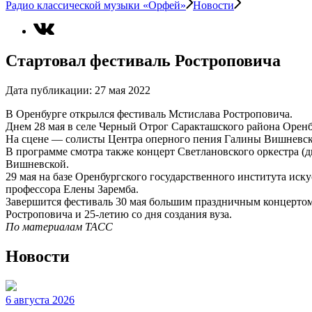
Радио классической музыки «Орфей»
Новости
Стартовал фестиваль Ростроповича
Дата публикации:
27 мая 2022
В Оренбурге открылся фестиваль Мстислава Ростроповича.
Днем 28 мая в селе Черный Отрог Саракташского района Орен
На сцене — солисты Центра оперного пения Галины Вишневск
В программе смотра также концерт Светлановского оркестра 
Вишневской.
29 мая на базе Оренбургского государственного института иск
профессора Елены Заремба.
Завершится фестиваль 30 мая большим праздничным концертом
Ростроповича и 25-летию со дня создания вуза.
По материалам ТАСС
Новости
6 августа 2026