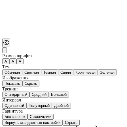
Размер шрифта
А
A
A
Тема
Обычная
Светлая
Темная
Синяя
Коричневая
Зеленая
Изображения
Показать
Скрыть
Трекинг
Стандартный
Средний
Большой
Интервал
Одинарный
Полуторный
Двойной
Гарнитура
Без засечек
С засечками
Вернуть стандартные настройки
Скрыть